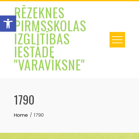
Skip
RĒZEKNES
to
Open toolbar
PIRMSSKOLAS
content
IZGLĪTĪBAS
IESTĀDE
"VARAVĪKSNE"
1790
Home
1790