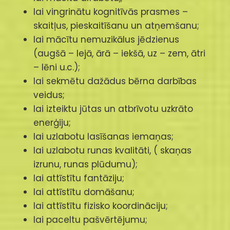
lai vingrinātu kognitīvās prasmes –
skaitļus, pieskaitīšanu un atņemšanu;
lai mācītu nemuzikālus jēdzienus
(augšā – lejā, ārā – iekšā, uz – zem, ātri
– lēni u.c.);
lai sekmētu dažādus bērna darbības
veidus;
lai izteiktu jūtas un atbrīvotu uzkrāto
enerģiju;
lai uzlabotu lasīšanas iemaņas;
lai uzlabotu runas kvalitāti, ( skaņas
izrunu, runas plūdumu);
lai attīstītu fantāziju;
lai attīstītu domāšanu;
lai attīstītu fizisko koordināciju;
lai paceltu pašvērtējumu;