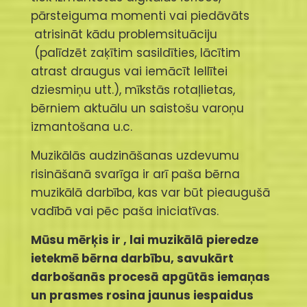
pārsteiguma momenti vai piedāvāts
atrisināt kādu problemsituāciju
(palīdzēt zaķītim sasildīties, lācītim
atrast draugus vai iemācīt lellītei
dziesmiņu utt.), mīkstās rotaļlietas,
bērniem aktuālu un saistošu varoņu
izmantošana u.c.
Muzikālās audzināšanas uzdevumu
risināšanā svarīga ir arī paša bērna
muzikālā darbība, kas var būt pieaugušā
vadībā vai pēc paša iniciatīvas.
Mūsu mērķis ir , lai muzikālā pieredze
ietekmē bērna darbību, savukārt
darbošanās procesā apgūtās iemaņas
un prasmes rosina jaunus iespaidus