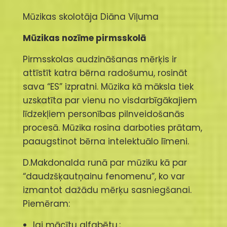
Mūzikas skolotāja Diāna Viļuma
Mūzikas nozīme pirmsskolā
Pirmsskolas audzināšanas mērķis ir
attīstīt katra bērna radošumu, rosināt
sava “ES” izpratni. Mūzika kā māksla tiek
uzskatīta par vienu no visdarbīgākajiem
līdzekļiem personības pilnveidošanās
procesā. Mūzika rosina darboties prātam,
paaugstinot bērna intelektuālo līmeni.
D.Makdonalda runā par mūziku kā par
“daudzšķautņainu fenomenu”, ko var
izmantot dažādu mērķu sasniegšanai.
Piemēram:
lai mācītu alfabētu,;