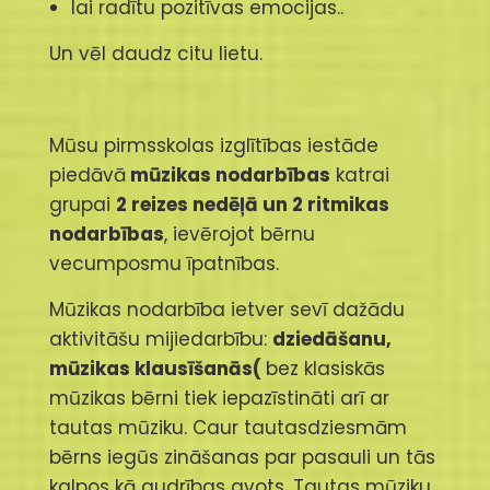
lai radītu pozitīvas emocijas..
Un vēl daudz citu lietu.
Mūsu pirmsskolas izglītības iestāde
piedāvā
mūzikas nodarbības
katrai
grupai
2 reizes nedēļā un 2 ritmikas
nodarbības
, ievērojot bērnu
vecumposmu īpatnības.
Mūzikas nodarbība ietver sevī dažādu
aktivitāšu mijiedarbību:
dziedāšanu,
mūzikas klausīšanās(
bez klasiskās
mūzikas bērni tiek iepazīstināti arī ar
tautas mūziku. Caur tautasdziesmām
bērns iegūs zināšanas par pasauli un tās
kalpos kā gudrības avots. Tautas mūziku