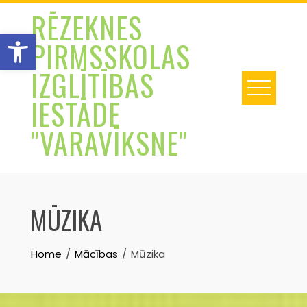
Skip
RĒZEKNES
to
Open toolbar
PIRMSSKOLAS
content
IZGLĪTĪBAS
IESTĀDE
"VARAVĪKSNE"
MŪZIKA
Home
Mācības
Mūzika