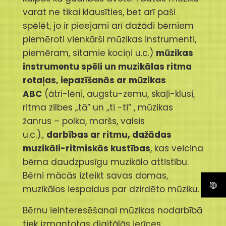
varat ne tikai klausīties, bet arī paši
spēlēt, jo ir pieejami arī dažādi bērniem
piemēroti vienkārši mūzikas instrumenti,
piemēram, sitamie kociņi u.c.)
mūzikas
instrumentu spēli un muzikālas ritma
rotaļas, iepazīšanās ar mūzikas
ABC
(ātri-lēni, augstu-zemu, skaļi-klusi,
ritma zilbes „tā” un „ti -ti” , mūzikas
žanrus – polka, maršs, valsis
u.c.).,
darbības ar ritmu, dažādas
muzikāli-ritmiskās kustības
, kas veicina
bērna daudzpusīgu muzikālo attīstību.
Bērni mācās izteikt savas domas,
muzikālos iespaidus par dzirdēto mūziku.
Bērnu ieinteresēšanai mūzikas nodarbībā
tiek izmantotas digitālās ierīces,