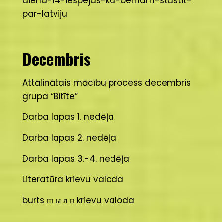
diena-14-iespejas-ka-bernam-stastit-
par-latviju
Decembris
Attālinātais mācību process decembris
grupa “Bitīte”
Darba lapas 1. nedēļa
Darba lapas 2. nedēļa
Darba lapas 3.-4. nedēļa
Literatūra krievu valoda
burts ш ы л н krievu valoda