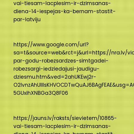
vai-tiesam-lacplesim-ir-dzimsanas-
diena-14-iespejas-ka-bernam-stastit-
par-latviju
https://www.google.com/url?
sa=t&source=web&rct=j&url=https://nra.lv/vi
par-godu-robezsardzes-simtgadei-
robezsargi-iedziedajusi-jaudigu-
dziesmu.htm&ved=2ahUKEwj2r-
O2lvnzAhUllIsKHVOCDTwQuAJ6BAgFEAE&usg=A
5GUxihXNBGa3Q8F06
https://jauns.lv/raksts/sievietem/10865-
vai-tiesam-lacplesim-ir-dzimsanas-