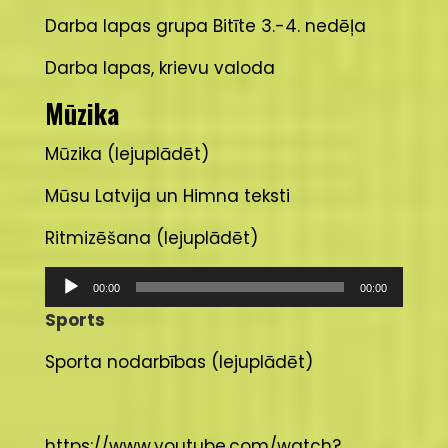
Darba lapas grupa Bitīte 3.-4. nedēļa
Darba lapas, krievu valoda
Mūzika
Mūzika (lejuplādēt)
Mūsu Latvija un Himna teksti
Ritmizēšana (lejuplādēt)
Audio
00:00
00:00
atskaņotājs
Sports
Sporta nodarbības (lejuplādēt)
https://www.youtube.com/watch?