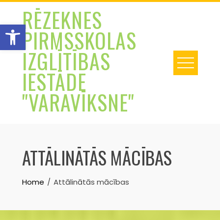
Skip
RĒZEKNES
to
Open toolbar
PIRMSSKOLAS
content
IZGLĪTĪBAS
IESTĀDE
"VARAVĪKSNE"
ATTĀLINĀTĀS MĀCĪBAS
Home
Attālinātās mācības