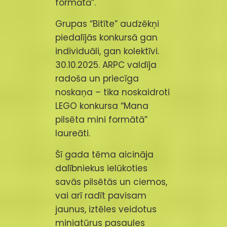
formātā”.
Grupas “Bitīte” audzēkņi
piedalījās konkursā gan
individuāli, gan kolektīvi.
30.10.2025. ARPC valdīja
radoša un priecīga
noskaņa – tika noskaidroti
LEGO konkursa “Mana
pilsēta mini formātā”
laureāti.
Šī gada tēma aicināja
dalībniekus ielūkoties
savās pilsētās un ciemos,
vai arī radīt pavisam
jaunus, iztēles veidotus
miniatūrus pasaules