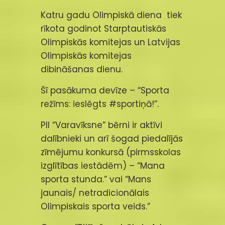
Katru gadu Olimpiskā diena tiek
rīkota godinot Starptautiskās
Olimpiskās komitejas un Latvijas
Olimpiskās komitejas
dibināšanas dienu.
Šī pasākuma devīze – “Sporta
režīms: ieslēgts #sportiņā!”.
PII “Varavīksne” bērni ir aktīvi
dalībnieki un arī šogad piedalījās
zīmējumu konkursā (pirmsskolas
izglītības iestādēm) – “Mana
sporta stunda.” vai “Mans
jaunais/ netradicionālais
Olimpiskais sporta veids.”