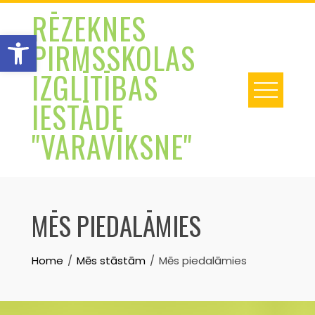
Skip
RĒZEKNES
to
Open toolbar
PIRMSSKOLAS
content
IZGLĪTĪBAS
IESTĀDE
"VARAVĪKSNE"
MĒS PIEDALĀMIES
Home
Mēs stāstām
Mēs piedalāmies