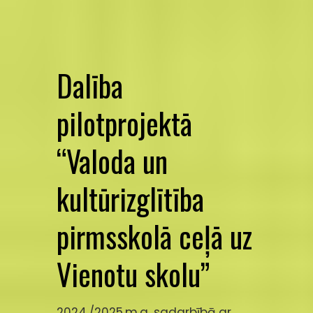
Dalība
pilotprojektā
“Valoda un
kultūrizglītība
pirmsskolā ceļā uz
Vienotu skolu”
2024./2025.m.g. sadarbībā ar