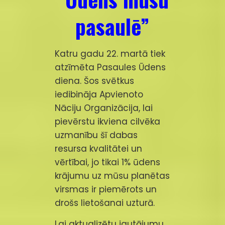
pasaulē”
Katru gadu 22. martā tiek
atzīmēta Pasaules Ūdens
diena. Šos svētkus
iedibināja Apvienoto
Nāciju Organizācija, lai
pievērstu ikviena cilvēka
uzmanību šī dabas
resursa kvalitātei un
vērtībai, jo tikai 1% ūdens
krājumu uz mūsu planētas
virsmas ir piemērots un
drošs lietošanai uzturā.
Lai aktualizētu jautājumu