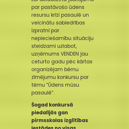
par pastāvošo ūdens
resursu krīzi pasaulē un
veicinātu sabiedrības
izpratni par
nepieciešamību situāciju
steidzami uzlabot,
uzņēmums VENDEN jau
ceturto gadu pēc kārtas
organizējam bērnu
zīmējumu konkursu par
tēmu “Ūdens mūsu
pasaulē”.
Šogad konkursā
piedalījās gan
pirmsskolas izglītības
iestādes no visas