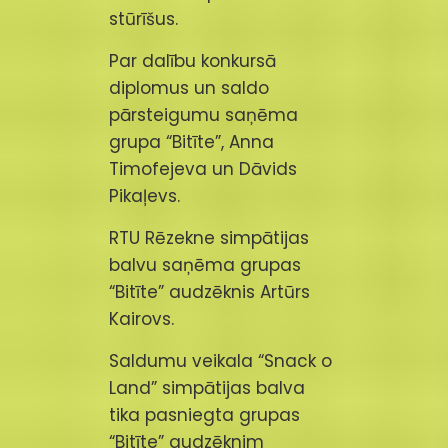
stūrīšus.
Par dalību konkursā
diplomus un saldo
pārsteigumu saņēma
grupa “Bitīte”, Anna
Timofejeva un Dāvids
Pikaļevs.
RTU Rēzekne simpātijas
balvu saņēma grupas
“Bitīte” audzēknis Artūrs
Kairovs.
Saldumu veikala “Snack o
Land” simpātijas balva
tika pasniegta grupas
“Bitīte” audzēknim