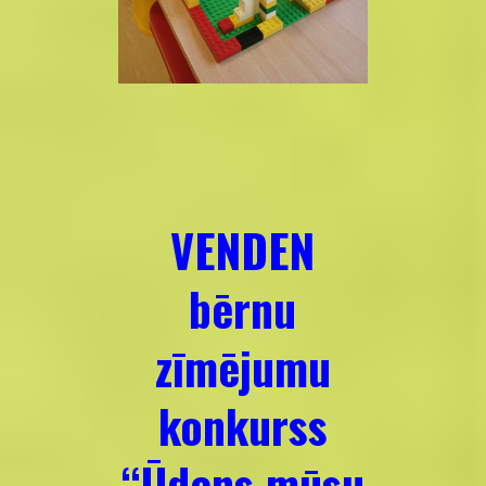
VENDEN
bērnu
zīmējumu
konkurss
“Ūdens mūsu