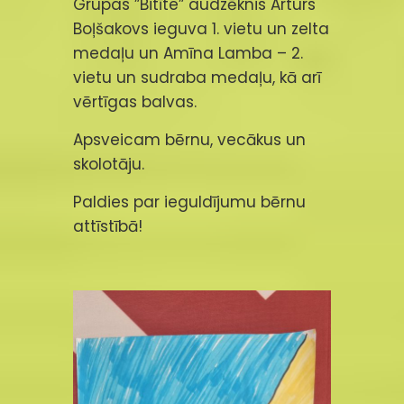
Grupas ”Bitīte” audzēknis Arturs
Boļšakovs ieguva 1. vietu un zelta
medaļu un Amīna Lamba – 2.
vietu un sudraba medaļu, kā arī
vērtīgas balvas.
Apsveicam bērnu, vecākus un
skolotāju.
Paldies par ieguldījumu bērnu
attīstībā!