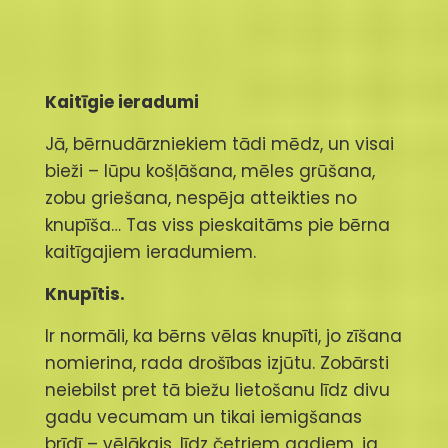
Kaitīgie ieradumi
Jā, bērnudārzniekiem tādi mēdz, un visai
bieži – lūpu košļāšana, mēles grūšana,
zobu griešana, nespēja atteikties no
knupīša… Tas viss pieskaitāms pie bērna
kaitīgajiem ieradumiem.
Knupītis.
Ir normāli, ka bērns vēlas knupīti, jo zīšana
nomierina, rada drošības izjūtu. Zobārsti
neiebilst pret tā biežu lietošanu līdz divu
gadu vecumam un tikai iemigšanas
brīdī – vēlākais, līdz četriem gadiem, ja