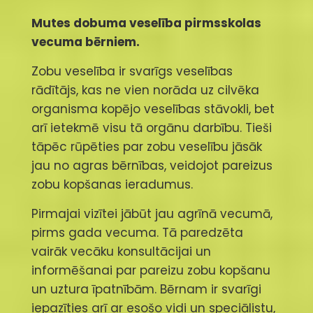
Mutes dobuma veselība
pirmsskolas
vecuma bērniem.
Zobu veselība ir svarīgs veselības
rādītājs, kas ne vien norāda uz cilvēka
organisma kopējo veselības stāvokli, bet
arī ietekmē visu tā orgānu darbību. Tieši
tāpēc rūpēties par zobu veselību jāsāk
jau no agras bērnības, veidojot pareizus
zobu kopšanas ieradumus.
Pirmajai vizītei jābūt jau agrīnā vecumā,
pirms gada vecuma. Tā paredzēta
vairāk vecāku konsultācijai un
informēšanai par pareizu zobu kopšanu
un uztura īpatnībām. Bērnam ir svarīgi
iepazīties arī ar esošo vidi un speciālistu,