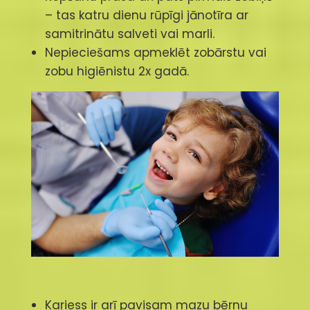
– tas katru dienu rūpīgi jānotīra ar
samitrinātu salveti vai marli.
Nepieciešams apmeklēt zobārstu vai
zobu higiēnistu 2x gadā.
Kariess ir arī pavisam mazu bērnu