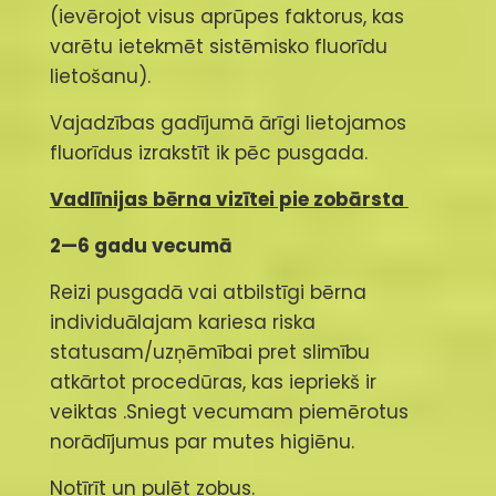
(ievērojot visus aprūpes faktorus, kas
varētu ietekmēt sistēmisko fluorīdu
lietošanu).
Vajadzības gadījumā ārīgi lietojamos
fluorīdus izrakstīt ik pēc pusgada.
Vadlīnijas bērna vizītei pie zobārsta
2—6 gadu vecumā
Reizi pusgadā vai atbilstīgi bērna
individuālajam kariesa riska
statusam/uzņēmībai pret slimību
atkārtot procedūras, kas iepriekš ir
veiktas .Sniegt vecumam piemērotus
norādījumus par mutes higiēnu.
Notīrīt un pulēt zobus.