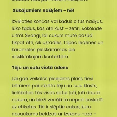
Sūkājamiem našķiem – nē!
Izvēloties končas vai kādus citus našķus,
lūko tādus, kas ātri kūst – zefīri, šokolāde
u.tml. Svarīgi, lai cukurs mutē pazūd
tikpat ātri, cik uzradies, tāpēc ledenes un
karameles pieskaitāmas pie
vissliktākajām konfektēm.
Tēju un sulu vietā ūdens
Lai gan veikalos pieejams plašs tieši
bērniem paredzēto tēju un sulu klāsts,
lielākoties tās visas satur ļoti, ļoti daudz
cukura, un bieži vecāki to neprot saskatīt
uz etiķetes. Tie ir slēptie cukuri, kuru
nosaukums beidzas ar izskaņu -oze –