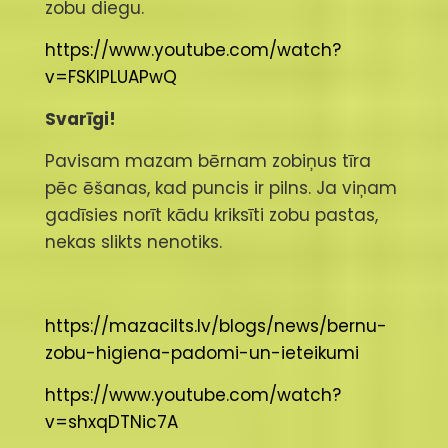
zobu diegu.
https://www.youtube.com/watch?
v=FSKlPLUAPwQ
Svarīgi!
Pavisam mazam bērnam zobiņus tīra
pēc ēšanas, kad puncis ir pilns. Ja viņam
gadīsies norīt kādu kriksīti zobu pastas,
nekas slikts nenotiks.
https://mazacilts.lv/blogs/news/bernu-
zobu-higiena-padomi-un-ieteikumi
https://www.youtube.com/watch?
v=shxqDTNic7A