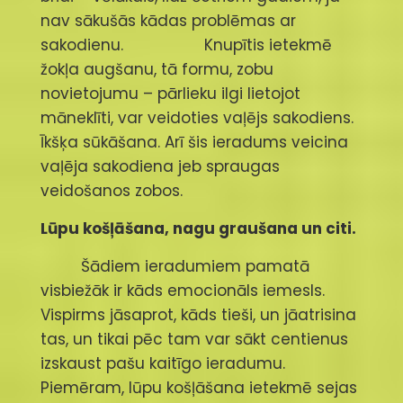
nav sākušās kādas problēmas ar
sakodienu. Knupītis ietekmē
žokļa augšanu, tā formu, zobu
novietojumu – pārlieku ilgi lietojot
māneklīti, var veidoties vaļējs sakodiens.
Īkšķa sūkāšana. Arī šis ieradums veicina
vaļēja sakodiena jeb spraugas
veidošanos zobos.
Lūpu košļāšana, nagu graušana un citi.
Šādiem ieradumiem pamatā
visbiežāk ir kāds emocionāls iemesls.
Vispirms jāsaprot, kāds tieši, un jāatrisina
tas, un tikai pēc tam var sākt centienus
izskaust pašu kaitīgo ieradumu.
Piemēram, lūpu košļāšana ietekmē sejas