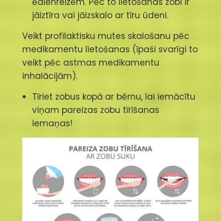
ēdienreizēm. Pēc to lietošanas zobi ir
jāiztīra vai jāizskalo ar tīru ūdeni.
Veikt profilaktisku mutes skalošanu pēc
medikamentu lietošanas (īpaši svarīgi to
veikt pēc astmas medikamentu
inhalācijām).
Tīriet zobus kopā ar bērnu, lai iemācītu
viņam pareizas zobu tīrīšanas
iemaņas!