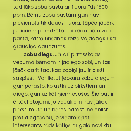
tad lūko zobu pastu ar fluoru līdz 1500
ppm. Bērnu zobu pastām gan nav
pievienots tik daudz fluora, tāpēc jāpērk
junioriem paredzētā. Lai kāda būtu zobu
pasta, katrā tīrīšanas reizē vajadzīgs rīsa
graudiņa daudzums.
Zobu diegs.
Jā, arī pirmsskolas
vecumā bērnam ir jādiego zobi, un tas
jāsāk darīt tad, kad zobiņi jau ir cieši
saspiesti. Var lietot jebkuru zobu diegu –
gan parasto, ko uztin uz pirkstiem un
diego, gan uz kātiņiem esošos. Šie pat ir
ērtāk lietojami, jo vecākiem nav jāliek
pirksti mutē un bērns parasti neiebilst
pret diegošanu, jo viņam šķiet
interesants tāds kātiņš ar galā novilktu