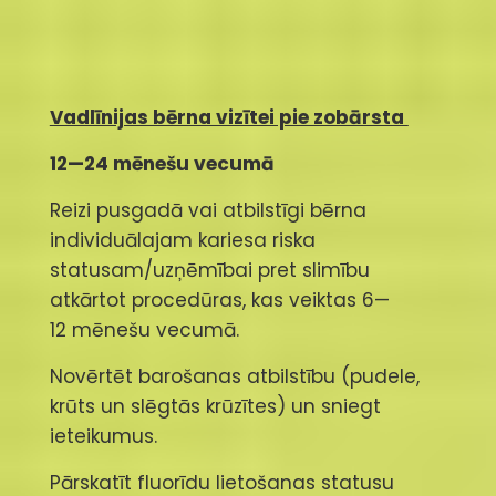
Vadlīnijas bērna vizītei pie zobārsta
12—24 mēnešu vecumā
Reizi pusgadā vai atbilstīgi bērna
individuālajam kariesa riska
statusam/uzņēmībai pret slimību
atkārtot procedūras, kas veiktas 6—
12 mēnešu vecumā.
Novērtēt barošanas atbilstību (pudele,
krūts un slēgtās krūzītes) un sniegt
ieteikumus.
Pārskatīt fluorīdu lietošanas statusu