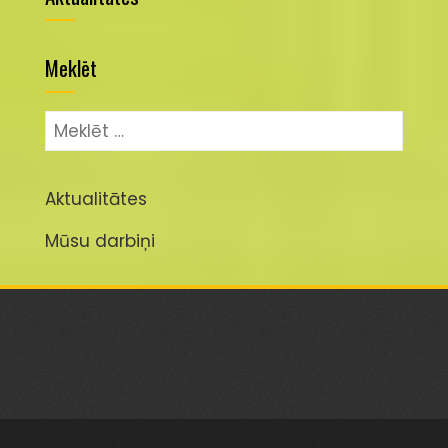
Meklēt
Meklēt:
Aktualitātes
Mūsu darbiņi