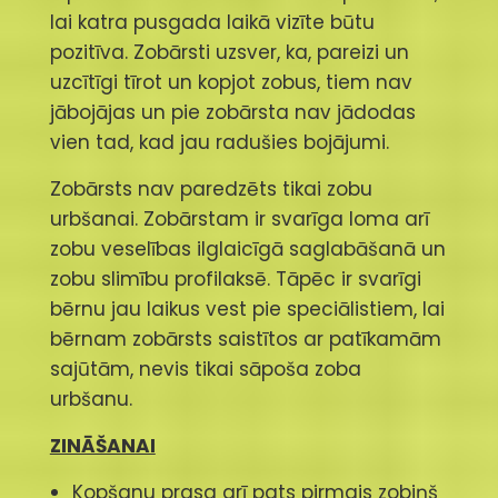
lai katra pusgada laikā vizīte būtu
pozitīva. Zobārsti uzsver, ka, pareizi un
uzcītīgi tīrot un kopjot zobus, tiem nav
jābojājas un pie zobārsta nav jādodas
vien tad, kad jau radušies bojājumi.
Zobārsts nav paredzēts tikai zobu
urbšanai. Zobārstam ir svarīga loma arī
zobu veselības ilglaicīgā saglabāšanā un
zobu slimību profilaksē. Tāpēc ir svarīgi
bērnu jau laikus vest pie speciālistiem, lai
bērnam zobārsts saistītos ar patīkamām
sajūtām, nevis tikai sāpoša zoba
urbšanu.
ZINĀŠANAI
Kopšanu prasa arī pats pirmais zobiņš