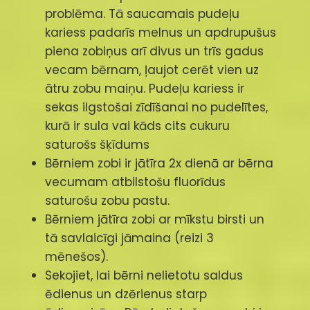
problēma. Tā saucamais pudeļu
kariess padarīs melnus un apdrupušus
piena zobiņus arī divus un trīs gadus
vecam bērnam, ļaujot cerēt vien uz
ātru zobu maiņu. Pudeļu kariess ir
sekas ilgstošai zīdīšanai no pudelītes,
kurā ir sula vai kāds cits cukuru
saturošs šķīdums
Bērniem zobi ir jātīra 2x dienā ar bērna
vecumam atbilstošu fluorīdus
saturošu zobu pastu.
Bērniem jātīra zobi ar mīkstu birsti un
tā savlaicīgi jāmaina (reizi 3
mēnešos).
Sekojiet, lai bērni nelietotu saldus
ēdienus un dzērienus starp