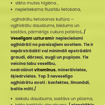
slikta mutes higiēna ,
nepietiekama fluorīdu lietošana,
ogļhidrātu lietošanas kultūra —
ogļhidrātu daudzums, biežums un
sastāvs, pārmērīgs cukura patēriņš
, /
Veselīgam uzturam
ir nepieciešami
ogļhidrāti no pareizajiem avotiem. Tie ir
nepārstrādāti vai minimāli apstrādāti
graudi, dārzeņi, augļi un pupiņas. Tie
veicina labu veselību,
nodrošinot
vitamīnus
, minerālvielas,
šķiedrvielas.
Top 3 neveselīgo
ogļhidrātu avoti : konfektes, limonādi,
baltie milti./
siekalu daudzums, sastāvs un plūsma,
lakto baktēriju daudzums,
/ pienskābie