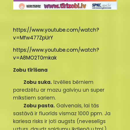
https://www.youtube.com/watch?
v=Mfw477ZpUrY
https://www.youtube.com/watch?
v=A8MO2T0mkak
Zobu tīrīšana
Zobu suka.
Izvēlies bērniem
paredzētu ar mazu galviņu un super
mīkstiem sariem.
Zobu pasta.
Galvenais, lai tās
sastāvā ir fluorīds vismaz 1000 ppm. Ja
kariesa risks ir ļoti augsts (neveselīgs
uzturs, daudz saldumu ikdienā u.tml.),