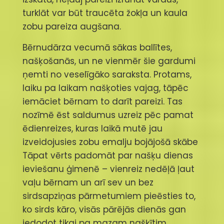
turklāt var būt traucēta žokļa un kaula
zobu pareiza augšana.
Bērnudārza vecumā sākas ballītes,
našķošanās, un ne vienmēr šie gardumi
ņemti no veselīgāko saraksta. Protams,
laiku pa laikam našķoties vajag, tāpēc
iemāciet bērnam to darīt pareizi. Tas
nozīmē ēst saldumus uzreiz pēc pamat
ēdienreizes, kuras laikā mutē jau
izveidojusies zobu emalju bojājošā skābe
Tāpat vērts padomāt par našķu dienas
ieviešanu ģimenē – vienreiz nedēļā ļaut
vaļu bērnam un arī sev un bez
sirdsapziņas pārmetumiem pieēsties to,
ko sirds kāro, visās pārējās dienās gan
iedodot tikai pa mazam našķītim.