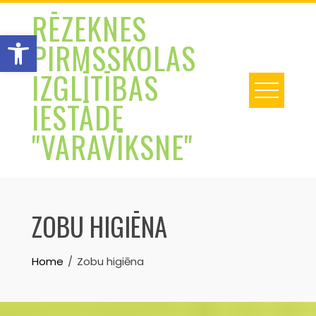
Skip
RĒZEKNES
to
Open toolbar
PIRMSSKOLAS
content
IZGLĪTĪBAS
IESTĀDE
"VARAVĪKSNE"
ZOBU HIGIĒNA
Home
Zobu higiēna