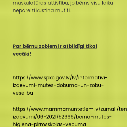
muskulatūras attīstību, jo bērns visu laiku
nepareizi kustina mutīti.
Par bērnu zobiem ir atbildīgi tikai
vecāki!
https://www.spkc.gov.lv/lv/informativi-
izdevumi-mutes-dobuma-un-zobu-
veseliba
https://www.mammamuntetiem.lv/zurnali/tem
izdevumi/06-2021/52666/berna-mutes-
higiena-pirmsskolas-vecuma