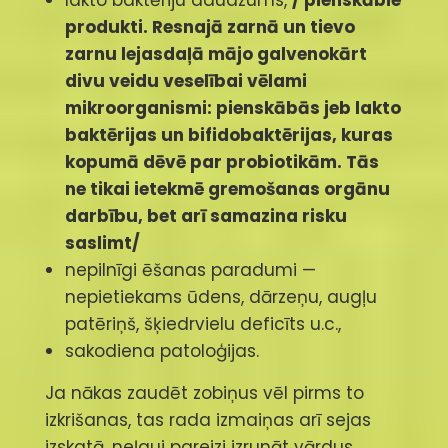
produkti. R
esnajā zarnā un tievo
zarnu lejasdaļā mājo galvenokārt
divu veidu veselībai vēlami
mikroorganismi: pienskābās jeb lakto
baktērijas un bifidobaktērijas, kuras
kopumā dēvē par probiotikām. Tās
ne tikai ietekmē gremošanas orgānu
darbību, bet arī samazina risku
saslimt/
nepilnīgi ēšanas paradumi —
nepietiekams ūdens, dārzeņu, augļu
patēriņš, šķiedrvielu deficīts u.c.,
sakodiena patoloģijas.
Ja nākas zaudēt zobiņus vēl pirms to
izkrišanas, tas rada izmaiņas arī sejas
izskatā, neļauj pareizi izrunāt vārdus,