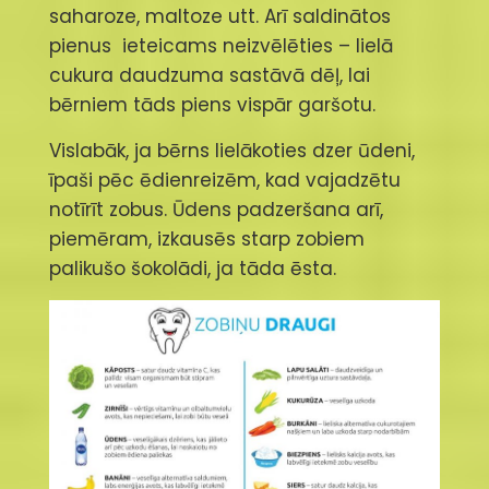
saharoze, maltoze utt. Arī saldinātos
pienus ieteicams neizvēlēties – lielā
cukura daudzuma sastāvā dēļ, lai
bērniem tāds piens vispār garšotu.
Vislabāk, ja bērns lielākoties dzer ūdeni,
īpaši pēc ēdienreizēm, kad vajadzētu
notīrīt zobus. Ūdens padzeršana arī,
piemēram, izkausēs starp zobiem
palikušo šokolādi, ja tāda ēsta.