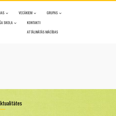
BAS
VECĀKIEM
GRUPAS
OŠA SKOLA
KONTAKTI
ATTĀLINĀTĀS MĀCĪBAS
ktualitātes