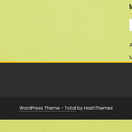
M
M
A
WordPress Theme - Total
by HashThemes