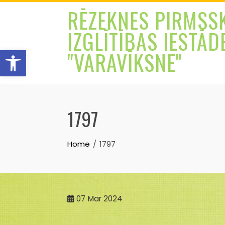
Skip
RĒZEKNES PIRMSS
to
IZGLĪTĪBAS IESTĀD
content
Open toolbar
"VARAVĪKSNE"
1797
Home
1797
07
Mar 2024