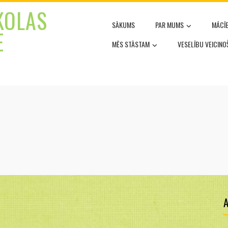
KOLAS
SĀKUMS
PAR MUMS
MĀCĪ
E
MĒS STĀSTAM
VESELĪBU VEICIN
A