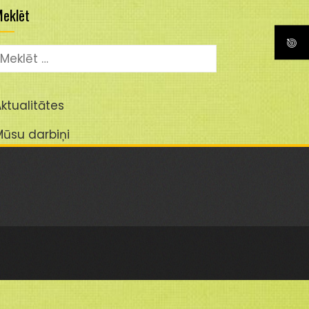
eklēt
eklēt:
ktualitātes
Mūsu darbiņi