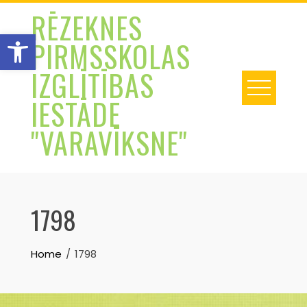
Skip
RĒZEKNES
to
Open toolbar
PIRMSSKOLAS
content
IZGLĪTĪBAS
IESTĀDE
"VARAVĪKSNE"
1798
Home
1798