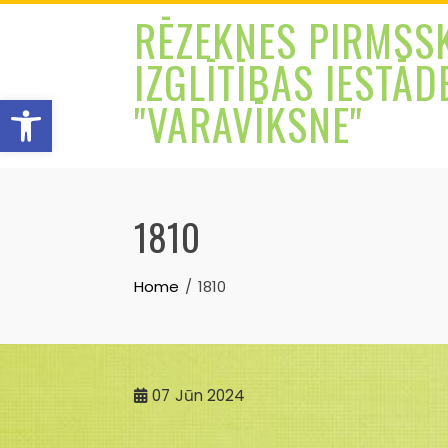
Skip
RĒZEKNES PIRMSS
to
IZGLĪTĪBAS IESTĀD
content
Open toolbar
"VARAVĪKSNE"
1810
Home
1810
07
Jūn 2024