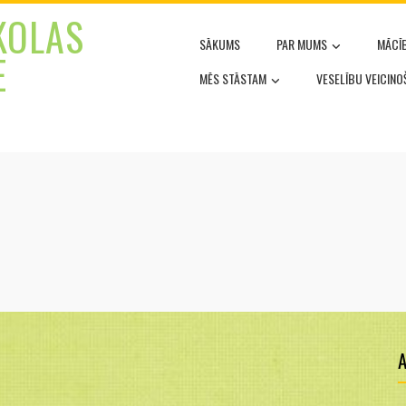
KOLAS
SĀKUMS
PAR MUMS
MĀCĪ
E
MĒS STĀSTAM
VESELĪBU VEICIN
A