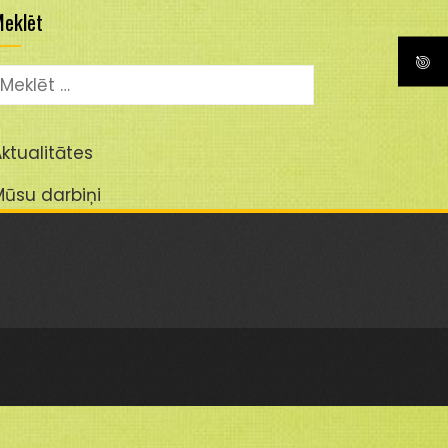
eklēt
eklēt:
ktualitātes
Mūsu darbiņi