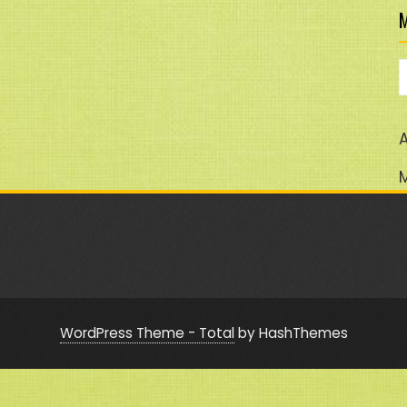
M
M
A
WordPress Theme - Total
by HashThemes