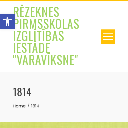
Skip
RĒZEKNES
to
Open toolbar
PIRMSSKOLAS
content
IZGLĪTĪBAS
IESTĀDE
"VARAVĪKSNE"
1814
Home
1814