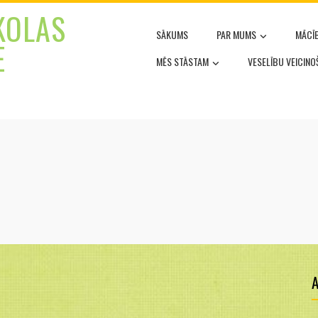
KOLAS
SĀKUMS
PAR MUMS
MĀCĪ
E
MĒS STĀSTAM
VESELĪBU VEICIN
A