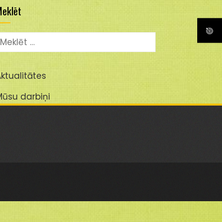
eklēt
eklēt:
ktualitātes
Mūsu darbiņi