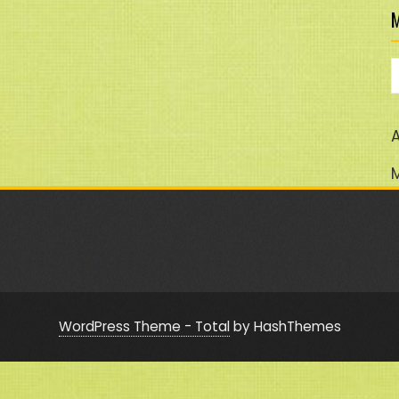
M
M
A
WordPress Theme - Total
by HashThemes