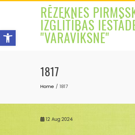
Skip
RĒZEKNES PIRMSS
to
IZGLĪTĪBAS IESTĀD
content
Open toolbar
"VARAVĪKSNE"
1817
Home
1817
12
Aug 2024