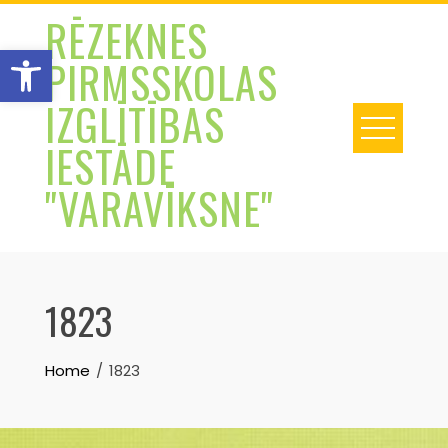
Skip
RĒZEKNES
to
Open toolbar
PIRMSSKOLAS
content
IZGLĪTĪBAS
IESTĀDE
"VARAVĪKSNE"
1823
Home
1823