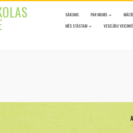
KOLAS
SĀKUMS
PAR MUMS
MĀCĪ
E
MĒS STĀSTAM
VESELĪBU VEICIN
A