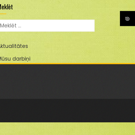
eklēt
eklēt:
ktualitātes
Mūsu darbiņi