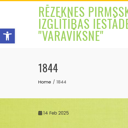
Skip
RĒZEKNES PIRMSS
to
IZGLĪTĪBAS IESTĀD
content
Open toolbar
"VARAVĪKSNE"
1844
Home
1844
14
Feb 2025