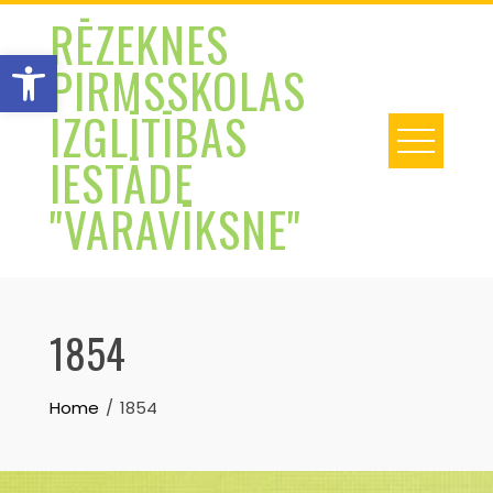
Skip
RĒZEKNES
to
Open toolbar
PIRMSSKOLAS
content
IZGLĪTĪBAS
IESTĀDE
"VARAVĪKSNE"
1854
Home
1854