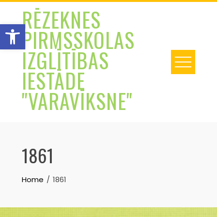
Skip
RĒZEKNES
to
Open toolbar
PIRMSSKOLAS
content
IZGLĪTĪBAS
IESTĀDE
"VARAVĪKSNE"
1861
Home
1861