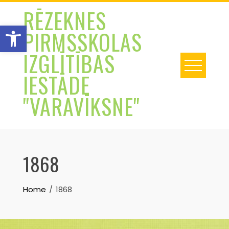
Skip
RĒZEKNES
to
Open toolbar
PIRMSSKOLAS
content
IZGLĪTĪBAS
IESTĀDE
"VARAVĪKSNE"
1868
Home
1868