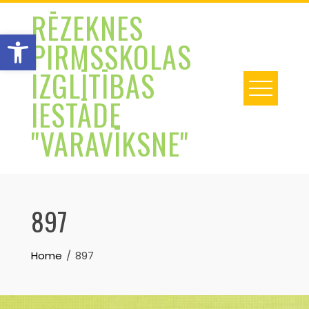
Skip
RĒZEKNES
to
Open toolbar
PIRMSSKOLAS
content
IZGLĪTĪBAS
IESTĀDE
"VARAVĪKSNE"
897
Home
897