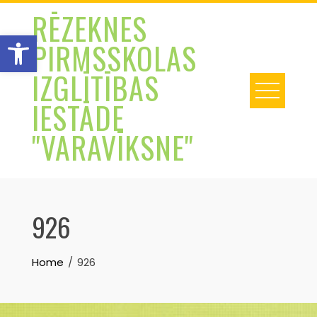
Skip
RĒZEKNES
to
Open toolbar
PIRMSSKOLAS
content
IZGLĪTĪBAS
IESTĀDE
"VARAVĪKSNE"
926
Home
926