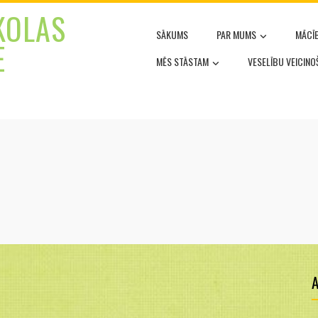
KOLAS
SĀKUMS
PAR MUMS
MĀCĪ
E
MĒS STĀSTAM
VESELĪBU VEICIN
A