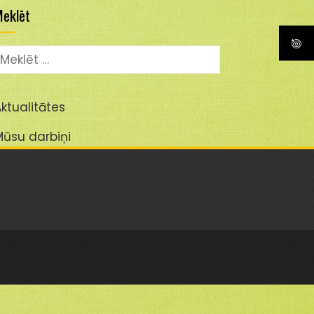
eklēt
eklēt:
ktualitātes
Mūsu darbiņi