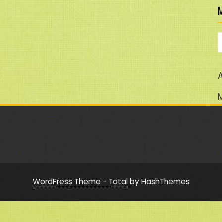
M
M
A
WordPress Theme - Total
by HashThemes