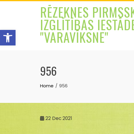
Skip
RĒZEKNES PIRMSS
to
IZGLĪTĪBAS IESTĀD
content
Open toolbar
"VARAVĪKSNE"
956
Home
956
22
Dec 2021