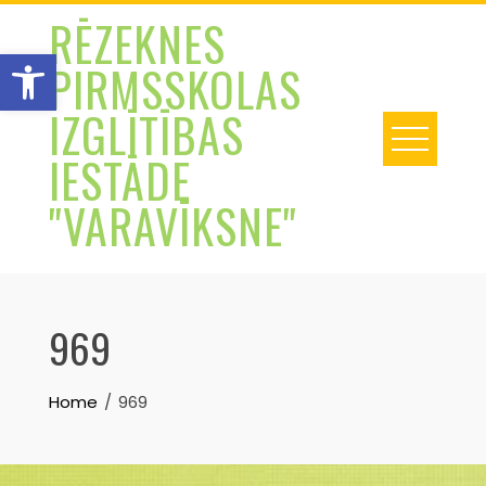
Skip
RĒZEKNES
to
Open toolbar
PIRMSSKOLAS
content
IZGLĪTĪBAS
IESTĀDE
"VARAVĪKSNE"
969
Home
969