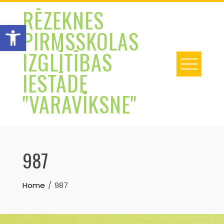
Skip
RĒZEKNES
to
Open toolbar
PIRMSSKOLAS
content
IZGLĪTĪBAS
IESTĀDE
"VARAVĪKSNE"
987
Home
987