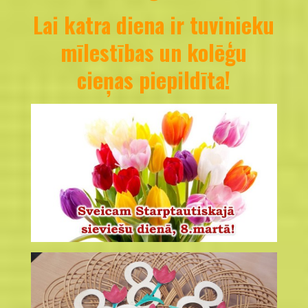
Lai katra diena ir tuvinieku
mīlestības un kolēģu
cieņas piepildīta!