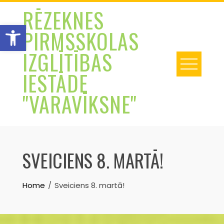
Skip
RĒZEKNES
to
Open toolbar
PIRMSSKOLAS
content
IZGLĪTĪBAS
IESTĀDE
"VARAVĪKSNE"
SVEICIENS 8. MARTĀ!
Home
Sveiciens 8. martā!