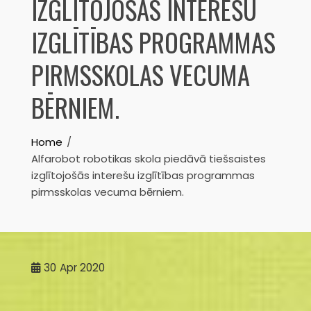
IZGLĪTOJOŠĀS INTEREŠU
IZGLĪTĪBAS PROGRAMMAS
PIRMSSKOLAS VECUMA
BĒRNIEM.
Home
Alfarobot robotikas skola piedāvā tiešsaistes
izglītojošās interešu izglītības programmas
pirmsskolas vecuma bērniem.
30
Apr 2020