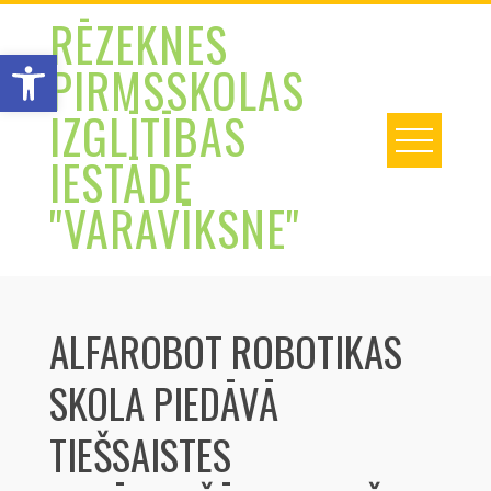
Skip
RĒZEKNES
to
Open toolbar
PIRMSSKOLAS
content
IZGLĪTĪBAS
IESTĀDE
"VARAVĪKSNE"
ALFAROBOT ROBOTIKAS
SKOLA PIEDĀVĀ
TIEŠSAISTES