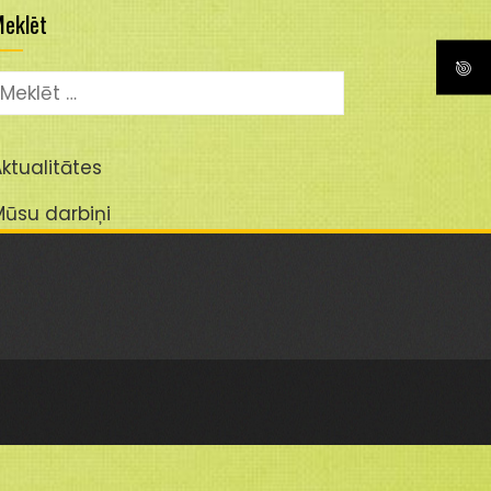
eklēt
eklēt:
ktualitātes
Mūsu darbiņi