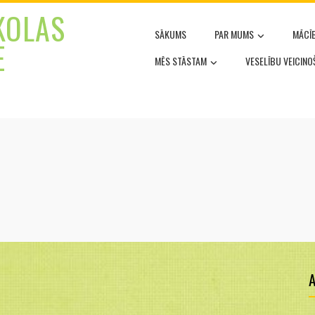
KOLAS
SĀKUMS
PAR MUMS
MĀCĪ
E
MĒS STĀSTAM
VESELĪBU VEICIN
A