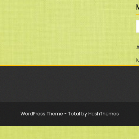
M
M
A
WordPress Theme - Total
by HashThemes