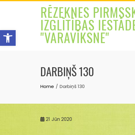
Skip
RĒZEKNES PIRMSS
to
IZGLĪTĪBAS IESTĀD
content
Open toolbar
"VARAVĪKSNE"
DARBIŅŠ 130
Home
Darbiņš 130
21
Jūn 2020