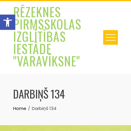
Skip
RĒZEKNES
to
Open toolbar
PIRMSSKOLAS
content
IZGLĪTĪBAS
IESTĀDE
"VARAVĪKSNE"
DARBIŅŠ 134
Home
Darbiņš 134