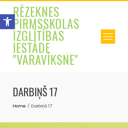
Skip
RĒZEKNES
to
Open toolbar
PIRMSSKOLAS
content
IZGLĪTĪBAS
IESTĀDE
"VARAVĪKSNE"
DARBIŅŠ 17
Home
Darbiņš 17