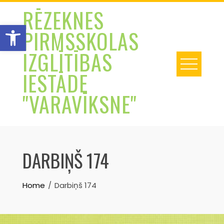
Skip
RĒZEKNES
to
Open toolbar
PIRMSSKOLAS
content
IZGLĪTĪBAS
IESTĀDE
"VARAVĪKSNE"
DARBIŅŠ 174
Home
Darbiņš 174