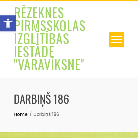
Skip
RĒZEKNES
to
Open toolbar
PIRMSSKOLAS
content
IZGLĪTĪBAS
IESTĀDE
"VARAVĪKSNE"
DARBIŅŠ 186
Home
Darbiņš 186