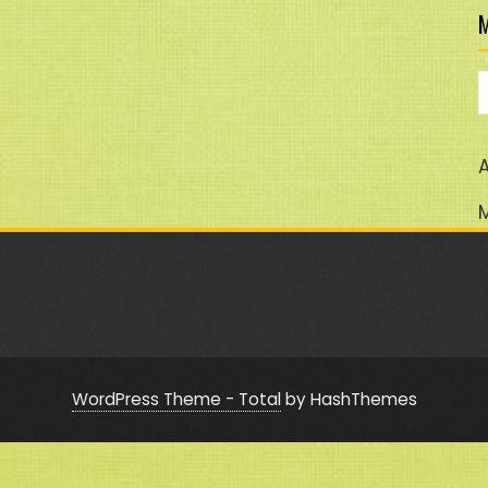
M
M
A
WordPress Theme - Total
by HashThemes