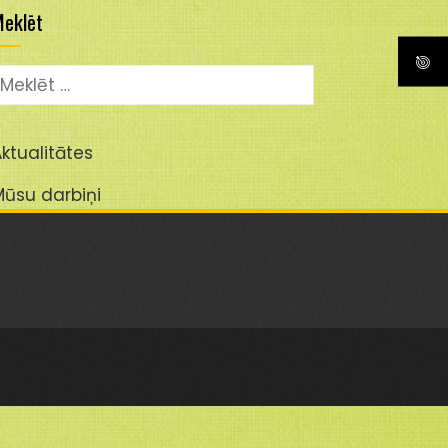
eklēt
eklēt:
ktualitātes
Mūsu darbiņi