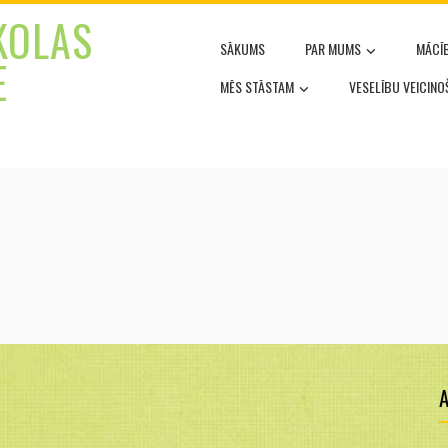
KOLAS
SĀKUMS
PAR MUMS
MĀCĪ
E
MĒS STĀSTAM
VESELĪBU VEICIN
A