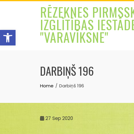
Skip
RĒZEKNES PIRMSS
to
IZGLĪTĪBAS IESTĀD
content
Open toolbar
"VARAVĪKSNE"
DARBIŅŠ 196
Home
Darbiņš 196
27
Sep 2020