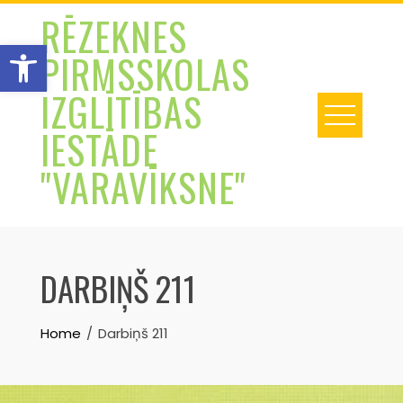
Skip
RĒZEKNES
to
Open toolbar
PIRMSSKOLAS
content
IZGLĪTĪBAS
IESTĀDE
"VARAVĪKSNE"
DARBIŅŠ 211
Home
Darbiņš 211