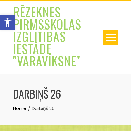
Skip
RĒZEKNES
to
Open toolbar
PIRMSSKOLAS
content
IZGLĪTĪBAS
IESTĀDE
"VARAVĪKSNE"
DARBIŅŠ 26
Home
Darbiņš 26