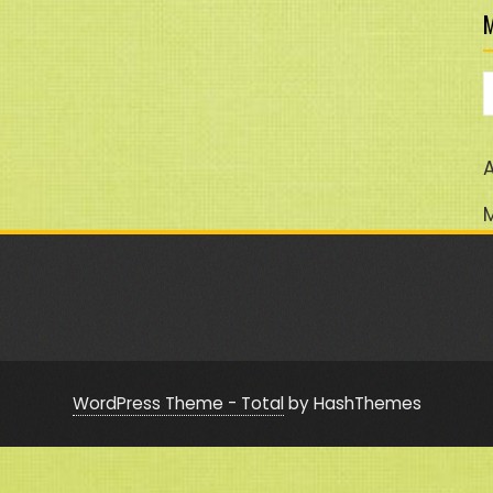
M
M
A
WordPress Theme - Total
by HashThemes