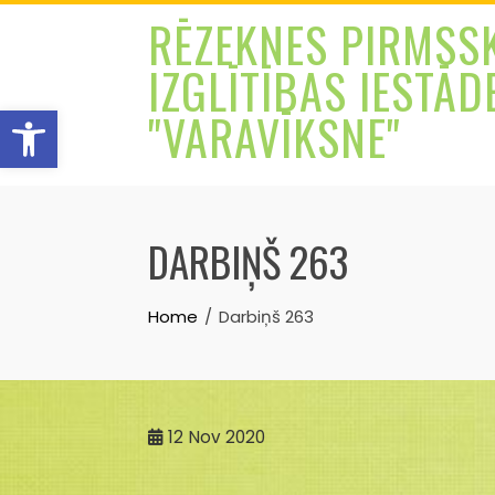
Skip
RĒZEKNES PIRMSS
to
IZGLĪTĪBAS IESTĀD
content
Open toolbar
"VARAVĪKSNE"
DARBIŅŠ 263
Home
Darbiņš 263
12
Nov 2020