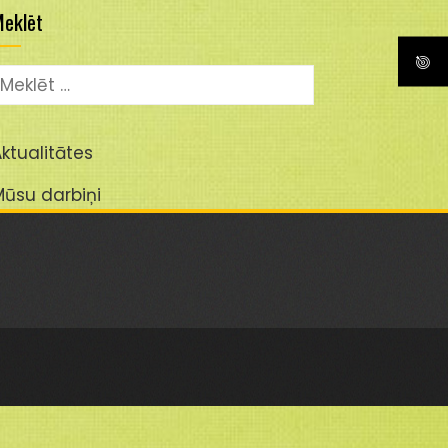
eklēt
eklēt:
ktualitātes
Mūsu darbiņi