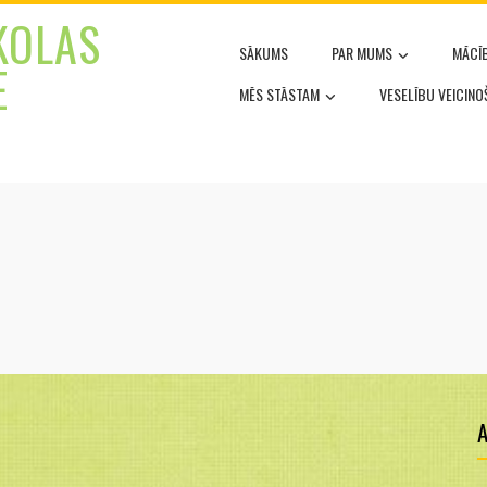
KOLAS
SĀKUMS
PAR MUMS
MĀCĪ
E
MĒS STĀSTAM
VESELĪBU VEICIN
A