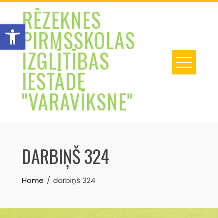
Skip
RĒZEKNES
to
Open toolbar
PIRMSSKOLAS
content
IZGLĪTĪBAS
IESTĀDE
"VARAVĪKSNE"
DARBIŅŠ 324
Home
darbiņš 324