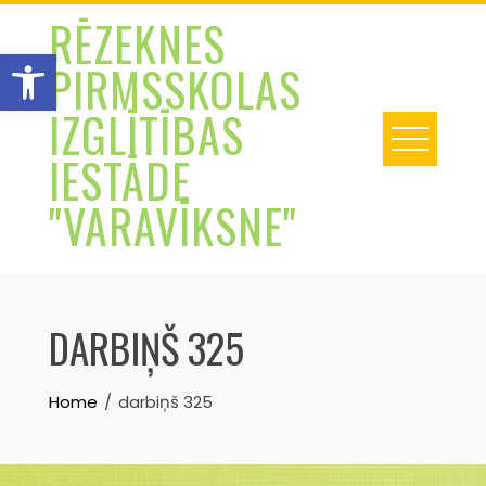
Skip
RĒZEKNES
to
Open toolbar
PIRMSSKOLAS
content
IZGLĪTĪBAS
IESTĀDE
"VARAVĪKSNE"
DARBIŅŠ 325
Home
darbiņš 325