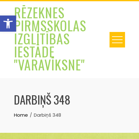
Skip
RĒZEKNES
to
Open toolbar
PIRMSSKOLAS
content
IZGLĪTĪBAS
IESTĀDE
"VARAVĪKSNE"
DARBIŅŠ 348
Home
Darbiņš 348