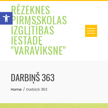
Skip
RĒZEKNES
to
Open toolbar
PIRMSSKOLAS
content
IZGLĪTĪBAS
IESTĀDE
"VARAVĪKSNE"
DARBIŅŠ 363
Home
Darbiņš 363