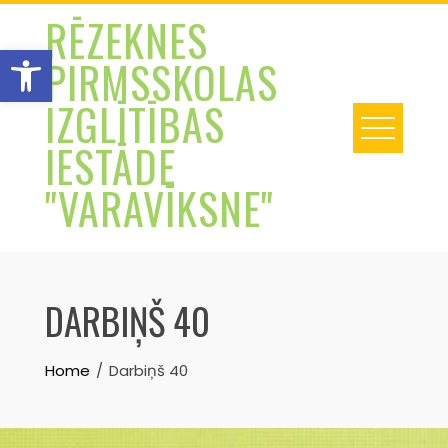
Skip
RĒZEKNES
to
Open toolbar
PIRMSSKOLAS
content
IZGLĪTĪBAS
IESTĀDE
"VARAVĪKSNE"
DARBIŅŠ 40
Home
Darbiņš 40