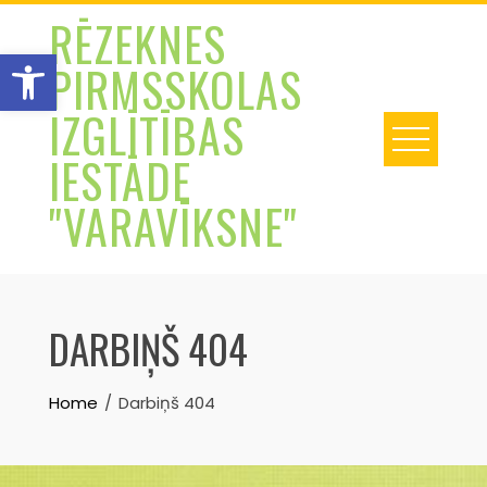
Skip
RĒZEKNES
to
Open toolbar
PIRMSSKOLAS
content
IZGLĪTĪBAS
IESTĀDE
"VARAVĪKSNE"
DARBIŅŠ 404
Home
Darbiņš 404