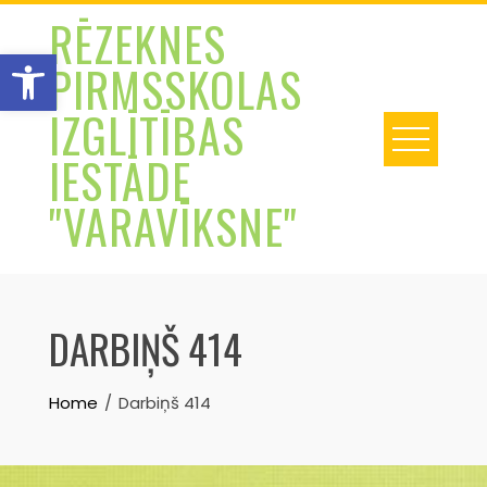
Skip
RĒZEKNES
to
Open toolbar
PIRMSSKOLAS
content
IZGLĪTĪBAS
IESTĀDE
"VARAVĪKSNE"
DARBIŅŠ 414
Home
Darbiņš 414