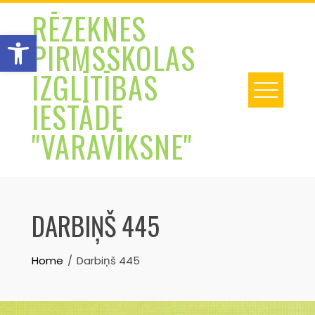
Skip
RĒZEKNES
to
Open toolbar
PIRMSSKOLAS
content
IZGLĪTĪBAS
IESTĀDE
"VARAVĪKSNE"
DARBIŅŠ 445
Home
Darbiņš 445