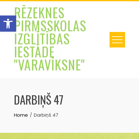
Skip
RĒZEKNES
to
Open toolbar
PIRMSSKOLAS
content
IZGLĪTĪBAS
IESTĀDE
"VARAVĪKSNE"
DARBIŅŠ 47
Home
Darbiņš 47