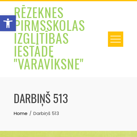
Skip
RĒZEKNES
to
Open toolbar
PIRMSSKOLAS
content
IZGLĪTĪBAS
IESTĀDE
"VARAVĪKSNE"
DARBIŅŠ 513
Home
Darbiņš 513