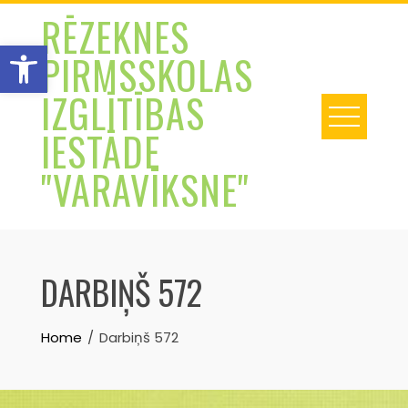
Skip
RĒZEKNES
to
Open toolbar
PIRMSSKOLAS
content
IZGLĪTĪBAS
IESTĀDE
"VARAVĪKSNE"
DARBIŅŠ 572
Home
Darbiņš 572