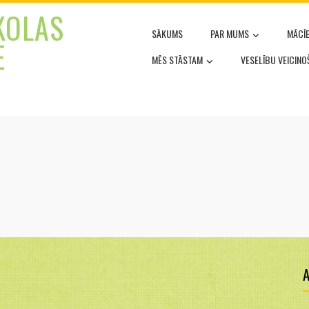
KOLAS
SĀKUMS
PAR MUMS
MĀCĪ
E
MĒS STĀSTAM
VESELĪBU VEICIN
A