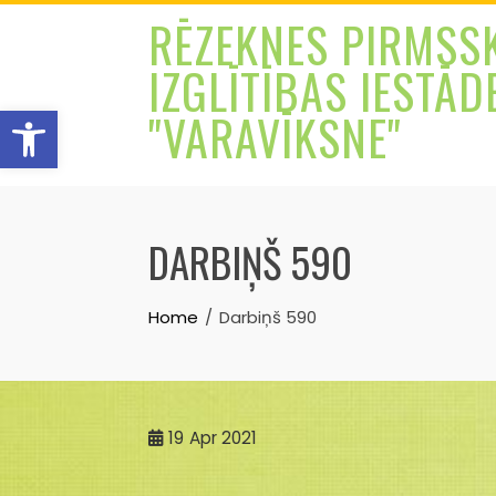
Skip
RĒZEKNES PIRMSS
to
IZGLĪTĪBAS IESTĀD
content
Open toolbar
"VARAVĪKSNE"
DARBIŅŠ 590
Home
Darbiņš 590
19
Apr 2021