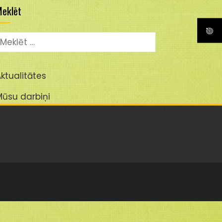
eklēt
eklēt:
ktualitātes
Mūsu darbiņi