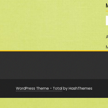
M
M
A
WordPress Theme - Total
by HashThemes