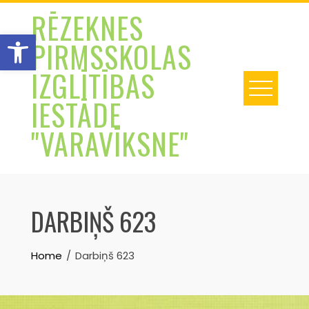
Skip
RĒZEKNES
to
Open toolbar
PIRMSSKOLAS
content
IZGLĪTĪBAS
IESTĀDE
"VARAVĪKSNE"
DARBIŅŠ 623
Home
Darbiņš 623