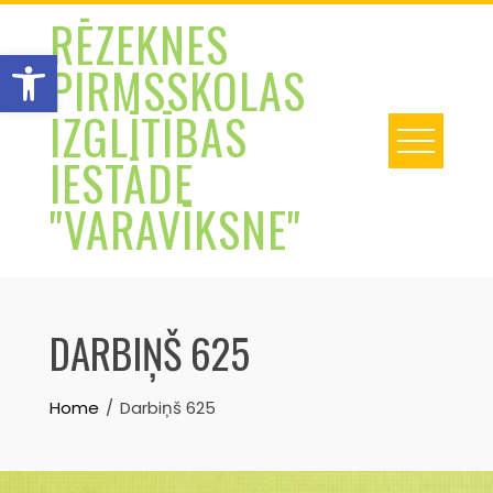
Skip
RĒZEKNES
to
Open toolbar
PIRMSSKOLAS
content
IZGLĪTĪBAS
IESTĀDE
"VARAVĪKSNE"
DARBIŅŠ 625
Home
Darbiņš 625