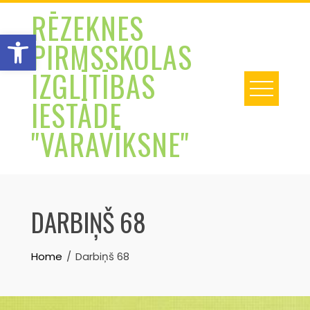
Skip
RĒZEKNES
to
Open toolbar
PIRMSSKOLAS
content
IZGLĪTĪBAS
IESTĀDE
"VARAVĪKSNE"
DARBIŅŠ 68
Home
Darbiņš 68