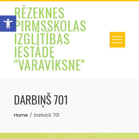
Skip
RĒZEKNES
to
Open toolbar
PIRMSSKOLAS
content
IZGLĪTĪBAS
IESTĀDE
"VARAVĪKSNE"
DARBIŅŠ 701
Home
Darbiņš 701