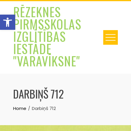
Skip
RĒZEKNES
to
Open toolbar
PIRMSSKOLAS
content
IZGLĪTĪBAS
IESTĀDE
"VARAVĪKSNE"
DARBIŅŠ 712
Home
Darbiņš 712