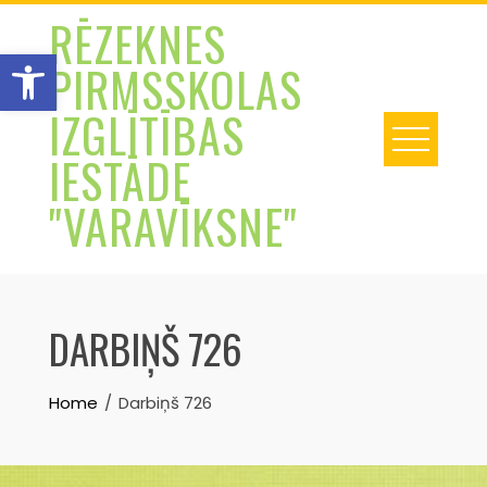
Skip
RĒZEKNES
to
Open toolbar
PIRMSSKOLAS
content
IZGLĪTĪBAS
IESTĀDE
"VARAVĪKSNE"
DARBIŅŠ 726
Home
Darbiņš 726