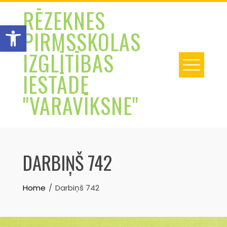
Skip
RĒZEKNES
to
Open toolbar
PIRMSSKOLAS
content
IZGLĪTĪBAS
IESTĀDE
"VARAVĪKSNE"
DARBIŅŠ 742
Home
Darbiņš 742